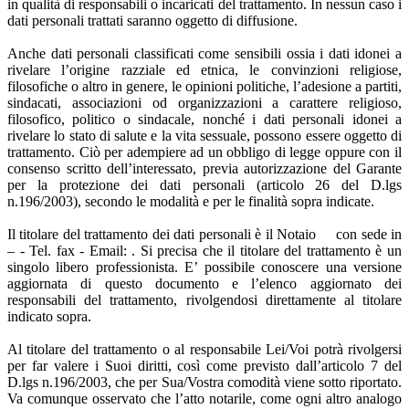
in qualità di responsabili o incaricati del trattamento. In nessun caso i
dati personali trattati saranno oggetto di diffusione.
Anche dati personali classificati come sensibili ossia i dati idonei a
rivelare l’origine razziale ed etnica, le convinzioni religiose,
filosofiche o altro in genere, le opinioni politiche, l’adesione a partiti,
sindacati, associazioni od organizzazioni a carattere religioso,
filosofico, politico o sindacale, nonché i dati personali idonei a
rivelare lo stato di salute e la vita sessuale, possono essere oggetto di
trattamento. Ciò per adempiere ad un obbligo di legge oppure con il
consenso scritto dell’interessato, previa autorizzazione del Garante
per la protezione dei dati personali (articolo 26 del D.lgs
n.196/2003), secondo le modalità e per le finalità sopra indicate.
Il titolare del trattamento dei dati personali è il Notaio con sede in
– - Tel. fax - Email: . Si precisa che il titolare del trattamento è un
singolo libero professionista. E’ possibile conoscere una versione
aggiornata di questo documento e l’elenco aggiornato dei
responsabili del trattamento, rivolgendosi direttamente al titolare
indicato sopra.
Al titolare del trattamento o al responsabile Lei/Voi potrà rivolgersi
per far valere i Suoi diritti, così come previsto dall’articolo 7 del
D.lgs n.196/2003, che per Sua/Vostra comodità viene sotto riportato.
Va comunque osservato che l’atto notarile, come ogni altro analogo