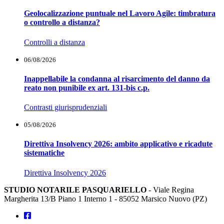
Geolocalizzazione puntuale nel Lavoro Agile: timbratura
o controllo a distanza?
Controlli a distanza
06/08/2026
Inappellabile la condanna al risarcimento del danno da
reato non punibile ex art. 131-bis c.p.
Contrasti giurisprudenziali
05/08/2026
Direttiva Insolvency 2026: ambito applicativo e ricadute
sistematiche
Direttiva Insolvency 2026
STUDIO NOTARILE PASQUARIELLO
- Viale Regina
Margherita 13/B Piano 1 Interno 1 - 85052 Marsico Nuovo (PZ)