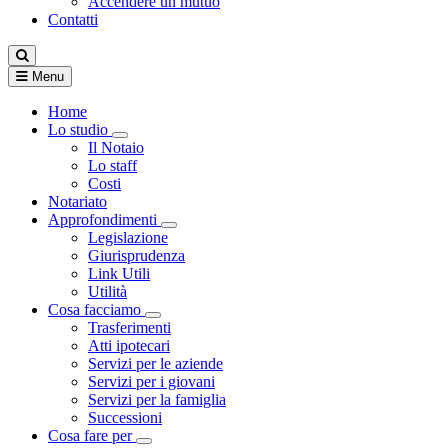
Accendere un mutuo
Contatti
Menu
Home
Lo studio
Visualizza menù di secondo livello
Il Notaio
Lo staff
Costi
Notariato
Approfondimenti
Visualizza menù di secondo livello
Legislazione
Giurisprudenza
Link Utili
Utilità
Cosa facciamo
Visualizza menù di secondo livello
Trasferimenti
Atti ipotecari
Servizi per le aziende
Servizi per i giovani
Servizi per la famiglia
Successioni
Cosa fare per
Visualizza menù di secondo livello