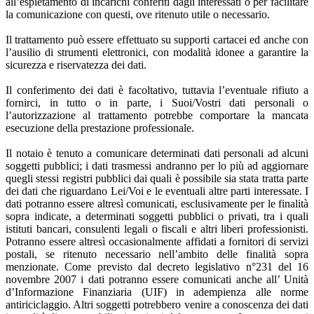
all’espletamento di incarichi conferiti dagli interessati o per facilitare
la comunicazione con questi, ove ritenuto utile o necessario.
Il trattamento può essere effettuato su supporti cartacei ed anche con
l’ausilio di strumenti elettronici, con modalità idonee a garantire la
sicurezza e riservatezza dei dati.
Il conferimento dei dati è facoltativo, tuttavia l’eventuale rifiuto a
fornirci, in tutto o in parte, i Suoi/Vostri dati personali o
l’autorizzazione al trattamento potrebbe comportare la mancata
esecuzione della prestazione professionale.
Il notaio è tenuto a comunicare determinati dati personali ad alcuni
soggetti pubblici; i dati trasmessi andranno per lo più ad aggiornare
quegli stessi registri pubblici dai quali è possibile sia stata tratta parte
dei dati che riguardano Lei/Voi e le eventuali altre parti interessate. I
dati potranno essere altresì comunicati, esclusivamente per le finalità
sopra indicate, a determinati soggetti pubblici o privati, tra i quali
istituti bancari, consulenti legali o fiscali e altri liberi professionisti.
Potranno essere altresì occasionalmente affidati a fornitori di servizi
postali, se ritenuto necessario nell’ambito delle finalità sopra
menzionate. Come previsto dal decreto legislativo n°231 del 16
novembre 2007 i dati potranno essere comunicati anche all’ Unità
d’Informazione Finanziaria (UIF) in adempienza alle norme
antiriciclaggio. Altri soggetti potrebbero venire a conoscenza dei dati