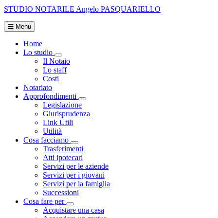
STUDIO NOTARILE
Angelo PASQUARIELLO
Menu
Home
Lo studio
Visualizza menù di secondo livello
Il Notaio
Lo staff
Costi
Notariato
Approfondimenti
Visualizza menù di secondo livello
Legislazione
Giurisprudenza
Link Utili
Utilità
Cosa facciamo
Visualizza menù di secondo livello
Trasferimenti
Atti ipotecari
Servizi per le aziende
Servizi per i giovani
Servizi per la famiglia
Successioni
Cosa fare per
Visualizza menù di secondo livello
Acquistare una casa