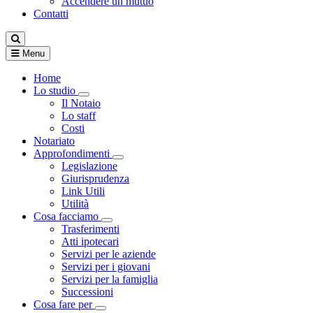
Accendere un mutuo
Contatti
Menu
Home
Lo studio
Visualizza menù di secondo livello
Il Notaio
Lo staff
Costi
Notariato
Approfondimenti
Visualizza menù di secondo livello
Legislazione
Giurisprudenza
Link Utili
Utilità
Cosa facciamo
Visualizza menù di secondo livello
Trasferimenti
Atti ipotecari
Servizi per le aziende
Servizi per i giovani
Servizi per la famiglia
Successioni
Cosa fare per
Visualizza menù di secondo livello