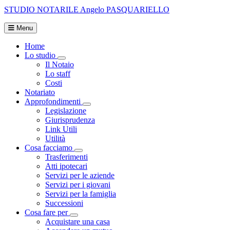
STUDIO NOTARILE
Angelo PASQUARIELLO
Menu
Home
Lo studio
Visualizza menù di secondo livello
Il Notaio
Lo staff
Costi
Notariato
Approfondimenti
Visualizza menù di secondo livello
Legislazione
Giurisprudenza
Link Utili
Utilità
Cosa facciamo
Visualizza menù di secondo livello
Trasferimenti
Atti ipotecari
Servizi per le aziende
Servizi per i giovani
Servizi per la famiglia
Successioni
Cosa fare per
Visualizza menù di secondo livello
Acquistare una casa