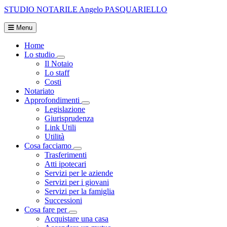
STUDIO NOTARILE
Angelo PASQUARIELLO
Menu
Home
Lo studio
Visualizza menù di secondo livello
Il Notaio
Lo staff
Costi
Notariato
Approfondimenti
Visualizza menù di secondo livello
Legislazione
Giurisprudenza
Link Utili
Utilità
Cosa facciamo
Visualizza menù di secondo livello
Trasferimenti
Atti ipotecari
Servizi per le aziende
Servizi per i giovani
Servizi per la famiglia
Successioni
Cosa fare per
Visualizza menù di secondo livello
Acquistare una casa