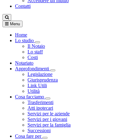
Accendere un mutuo
Contatti
Menu
Home
Lo studio
Visualizza menù di secondo livello
Il Notaio
Lo staff
Costi
Notariato
Approfondimenti
Visualizza menù di secondo livello
Legislazione
Giurisprudenza
Link Utili
Utilità
Cosa facciamo
Visualizza menù di secondo livello
Trasferimenti
Atti ipotecari
Servizi per le aziende
Servizi per i giovani
Servizi per la famiglia
Successioni
Cosa fare per
Visualizza menù di secondo livello