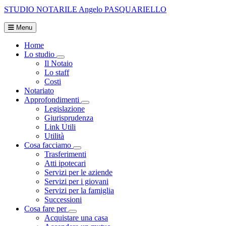
STUDIO NOTARILE
Angelo PASQUARIELLO
Menu
Home
Lo studio
Visualizza menù di secondo livello
Il Notaio
Lo staff
Costi
Notariato
Approfondimenti
Visualizza menù di secondo livello
Legislazione
Giurisprudenza
Link Utili
Utilità
Cosa facciamo
Visualizza menù di secondo livello
Trasferimenti
Atti ipotecari
Servizi per le aziende
Servizi per i giovani
Servizi per la famiglia
Successioni
Cosa fare per
Visualizza menù di secondo livello
Acquistare una casa